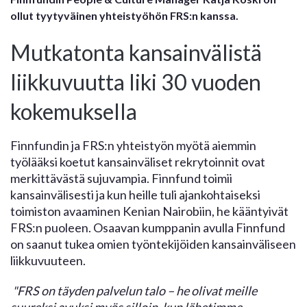
ollut tyytyväinen yhteistyöhön FRS:n kanssa.
Mutkatonta kansainvälistä
liikkuvuutta liki 30 vuoden
kokemuksella
Finnfundin ja FRS:n yhteistyön myötä aiemmin
työlääksi koetut kansainväliset rekrytoinnit ovat
merkittävästä sujuvampia. Finnfund toimii
kansainvälisesti ja kun heille tuli ajankohtaiseksi
toimiston avaaminen Kenian Nairobiin, he kääntyivät
FRS:n puoleen. Osaavan kumppanin avulla Finnfund
on saanut tukea omien työntekijöiden kansainväliseen
liikkuvuuteen.
"FRS on täyden palvelun talo – he olivat meille
suureksi avuksi myös silloin, kun lähetimme