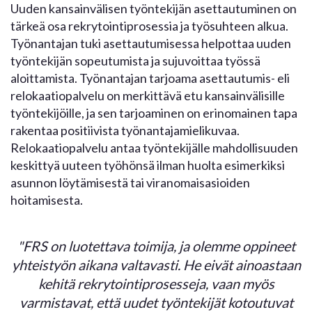
Uuden kansainvälisen työntekijän asettautuminen on
tärkeä osa rekrytointiprosessia ja työsuhteen alkua.
Työnantajan tuki asettautumisessa helpottaa uuden
työntekijän sopeutumista ja sujuvoittaa työssä
aloittamista. Työnantajan tarjoama asettautumis- eli
relokaatiopalvelu on merkittävä etu kansainvälisille
työntekijöille, ja sen tarjoaminen on erinomainen tapa
rakentaa positiivista työnantajamielikuvaa.
Relokaatiopalvelu antaa työntekijälle mahdollisuuden
keskittyä uuteen työhönsä ilman huolta esimerkiksi
asunnon löytämisestä tai viranomaisasioiden
hoitamisesta.
"FRS on luotettava toimija, ja olemme oppineet
yhteistyön aikana valtavasti. He eivät ainoastaan
kehitä rekrytointiprosesseja, vaan myös
varmistavat, että uudet työntekijät kotoutuvat