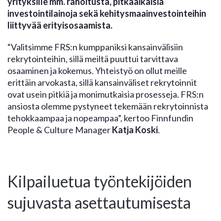
yrityksille mm. rahoitusta, pitkäaikaisia
investointilainoja sekä kehitysmaainvestointeihin
liittyvää erityisosaamista.
“Valitsimme FRS:n kumppaniksi kansainvälisiin
rekrytointeihin, sillä meiltä puuttui tarvittava
osaaminen ja kokemus. Yhteistyö on ollut meille
erittäin arvokasta, sillä kansainväliset rekrytoinnit
ovat usein pitkiä ja monimutkaisia prosesseja. FRS:n
ansiosta olemme pystyneet tekemään rekrytoinnista
tehokkaampaa ja nopeampaa”, kertoo Finnfundin
People & Culture Manager
Katja Koski
.
Kilpailuetua työntekijöiden
sujuvasta asettautumisesta