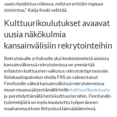
saatu hoidettua viikossa, mikä on erittäin nopeaa
toimintaa,
" Katja Koski selittää.
Kulttuurikoulutukset avaavat
uusia näkökulmia
kansainvälisiin rekrytointeihin
Rekrytoivalle yritykselle yksi keskeisimmistä asioista
kansainvälisessä rekrytoinnissa on ymmärtää
erilaisten kulttuurien vaikutus rekrytointiprosessiin.
Relokaatiopalvelun ohella FRS on valmentanut
Finnfundin väkeä kansainvälisissä rekrytoinneissa
muun muassa järjestämällä heille
kulttuurikoulutusta
ja perehdyttämällä heitä kulttuurieroihin. Finnfundin
työntekijöitä on myös koulutettu työperäiseen
maahanmuuttoon liittyvässä lainsäädännössä.