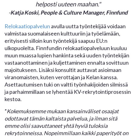
helposti uuteen maahan."
-
Katja Koski, People & Culture Manager, Finnfund
Relokaatiopalvelun
avulla uutta työntekijää voidaan
valmistaa suomalaiseen kulttuuriin ja työelämään,
erityisesti silloin kun työntekijä saapuu EU:n
ulkopuolelta. Finnfundin relokaatiopalveluun kuuluu
muun muassa lupien hankinta sekä uuden työntekijän
vastaanottaminen ja kuljettaminen ennalta sovittuun
majoitukseen. Lisäksi konsultit auttavat asioimaan
viranomaisten, kuten verottajan ja Kelan kanssa.
Asettautumisen tuki on valtti työnhakijoiden silmissä
ja parhaimmillaan se lyhentää KV-rekrytointiprosessin
kestoa.
”
Kokemuksemme mukaan kansainväliset osaajat
odottavat tämän kaltaista palvelua, ja ilman sitä
emme olisi saavuttaneet yhtä hyviä tuloksia
rekrytoinneissa. Nopeimmillaan kaikki paperityöt on