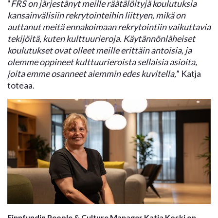
"
FRS on järjestänyt meille räätälöityjä koulutuksia
kansainvälisiin rekrytointeihin liittyen, mikä on
auttanut meitä ennakoimaan rekrytointiin vaikuttavia
tekijöitä, kuten kulttuurieroja. Käytännönläheiset
koulutukset ovat olleet meille erittäin antoisia, ja
olemme oppineet kulttuurieroista sellaisia asioita,
joita emme osanneet aiemmin edes kuvitella,
” Katja
toteaa.
Finnfundin People & Culture Manager Katja Koski on