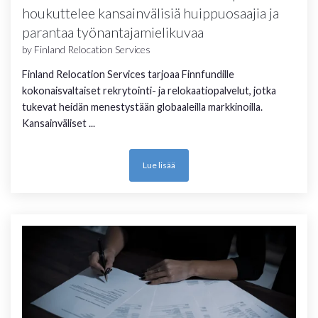
Lue lisää
houkuttelee kansainvälisiä huippuosaajia ja
parantaa työnantajamielikuvaa
by
Finland Relocation Services
Finland Relocation Services tarjoaa Finnfundille
kokonaisvaltaiset rekrytointi- ja relokaatiopalvelut, jotka
tukevat heidän menestystään globaaleilla markkinoilla.
Kansainväliset ...
Lue lisää