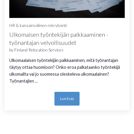
HR & kansainvälinen rekrytointi
Ulkomaisen työntekijän palkkaaminen -
Lue lisää
työnantajan velvollisuudet
by
Finland Relocation Services
Ulkomaalaisen työntekijän palkkaaminen, mitä työnantajan
täytyy ottaa huomioon? Onko eroa palkataanko työntekijä
ulkomailta vai jo suomessa oleskeleva ulkomaalainen?
Työnantajien ...
Lue lisää