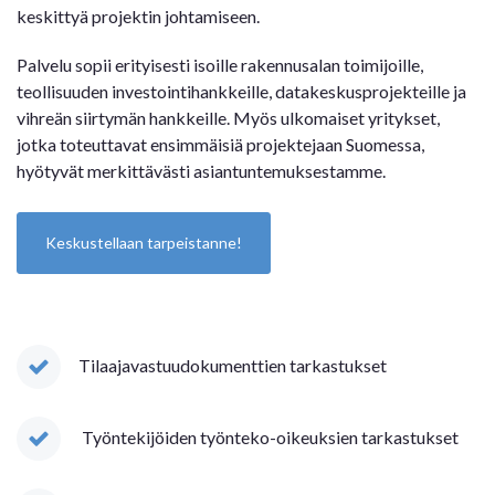
keskittyä projektin johtamiseen.
Palvelu sopii erityisesti isoille rakennusalan toimijoille,
teollisuuden investointihankkeille, datakeskusprojekteille ja
vihreän siirtymän hankkeille. Myös ulkomaiset yritykset,
jotka toteuttavat ensimmäisiä projektejaan Suomessa,
hyötyvät merkittävästi asiantuntemuksestamme.
Keskustellaan tarpeistanne!
T
ilaajavastuudokumenttien tarkastukset
Työntekijöiden työnteko-oikeuksien tarkastukset