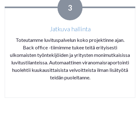
3
Jatkuva hallinta
Toteutamme luvituspalvelun koko projektinne ajan
.
Back office -tiimimme tukee teitä erityisesti
ulkomaisten työntekijöiden ja yritysten
monimutkaisissa
luvitustilanteissa. Automaattinen viranomaisraportointi
huolehtii kuukausittaisista velvoitteista ilman lisätyötä
teidän puoleltanne.