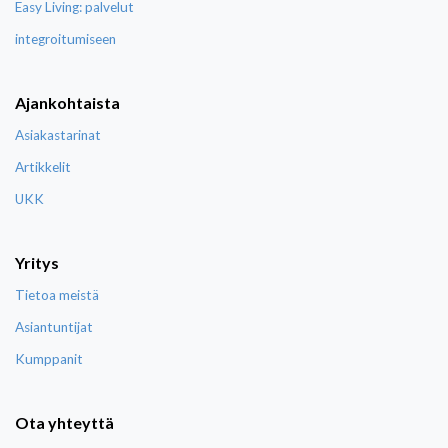
Easy Living: palvelut
integroitumiseen
Ajankohtaista
Asiakastarinat
Artikkelit
UKK
Yritys
Tietoa meistä
Asiantuntijat
Kumppanit
Ota yhteyttä