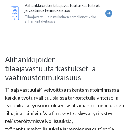
Alihankkijoiden tilaajavastuutarkastukset
ja vaatimustenmukaisuus
Tilaajavastuulain mukainen compliance koko
alihankintaketjussa
Alihankkijoiden
tilaajavastuutarkastukset ja
vaatimustenmukaisuus
Tilaajavastuulaki velvoittaa rakentamistoiminnassa
kaikkia työturvallisuuslaissa tarkoitetulla yhteisellä
työpaikalla työsuorituksen sisältämän kokonaisuuden
tilaajina toimivia. Vaatimukset koskevat yritysten
rekisteröitymisvelvollisuuksia,
työnantajavelvollisuuksia ja verojenmaksutietoja.