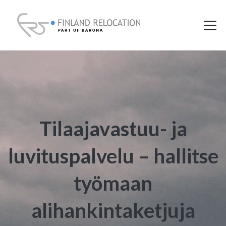
Tilaajavastuu- ja
luvituspalvelu – hallitse
työmaan
alihankintaketjuja