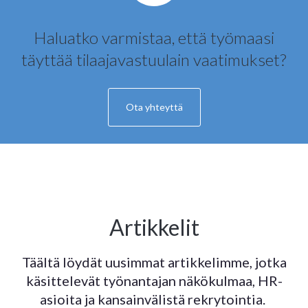
Haluatko varmistaa, että työmaasi
täyttää tilaajavastuulain vaatimukset?
Ota yhteyttä
Artikkelit
Täältä löydät uusimmat artikkelimme, jotka
käsittelevät työnantajan näkökulmaa, HR-
asioita ja kansainvälistä rekrytointia.