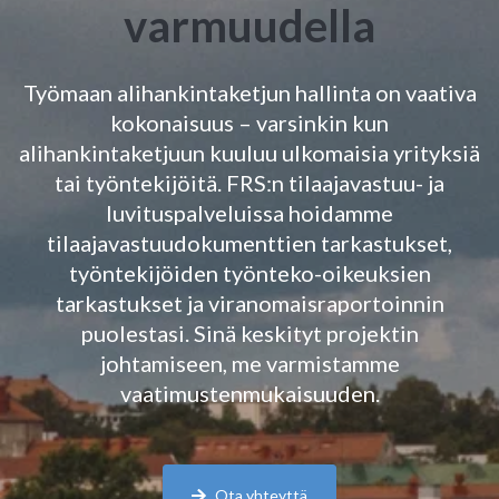
varmuudella
Työmaan alihankintaketjun hallinta on vaativa
kokonaisuus – varsinkin kun
alihankintaketjuun kuuluu ulkomaisia yrityksiä
tai työntekijöitä. FRS:n tilaajavastuu- ja
luvituspalveluissa hoidamme
tilaajavastuudokumenttien tarkastukset
,
t
yöntekijöiden työnteko-oikeuksien
tarkastukset
ja viranomaisraportoinnin
puolestasi. Sinä keskityt projektin
johtamiseen, me
varmistamme
vaatimustenmukaisuuden.
Ota yhteyttä