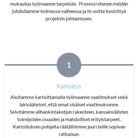
mukautuu työmaanne tarpeisiin. Prosessi etenee meidän
johdollamme kolmessa vaiheessa ja te voitte keskittyä
projektin johtamiseen.
1
Kartoitus
Aloitamme kartoittamalla työmaanne vaatimukset sekä
lakisääteiset, että omat sisäiset vaatimuksenne.
Selvitämme alihankintaketjun rakenteen, kansainvälisten
toimijoiden osuuden ja mahdolliset erityistarpeet.
Kartoituksen pohjalta räätälöimme juuri teille sopivan
ratkaisun.