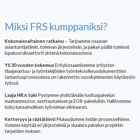
Miksi FRS kumppaniksi?
Kokonaisvaltainen ratkaisu –
Tarjoamme osaavan
asiantuntijatiimin, toimivan järjestelmän, ja paikan päällä toimivat
lupakoordinaattorit yhtenä kokonaisuutena.
Yli 30 vuoden kokemus
Erityisosaamisemme yritysten
tilaajavastuu- ja työntekijöiden työntekooikeusdokumenttien
tarkastusprosesseissa on rakennettu vuosikymmenien käytännön
työssä.
Laaja HR:n tuki
Pystymme yhdistämään luvituspalvelun
maahanmuuton, asettautumisen ja EOR-palveluihin. Hallitsemme
koko kansainvälisen työvoiman elinkaaren.
Ketteryys ja räätälöinti
Mukaudumme teidän prosesseihinne.
Voimme käyttää eri järjestelmiä ja skaalata palvelun projektin
tarpeiden mukaan.