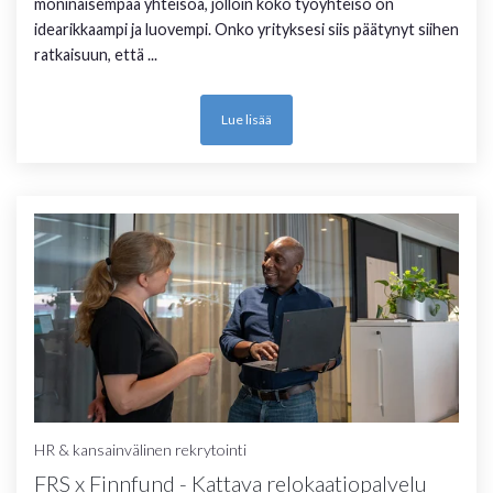
moninaisempaa yhteisöä, jolloin koko työyhteisö on
idearikkaampi ja luovempi. Onko yrityksesi siis päätynyt siihen
ratkaisuun, että ...
Lue lisää
HR & kansainvälinen rekrytointi
FRS x Finnfund - Kattava relokaatiopalvelu