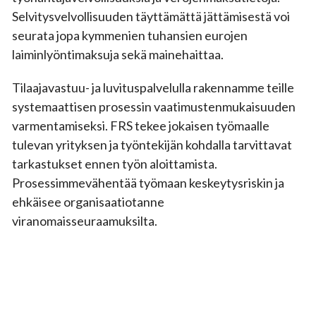
Selvitysvelvollisuuden täyttämättä jättämisestä voi
seurata jopa kymmenien tuhansien eurojen
laiminlyöntimaksuja sekä mainehaittaa.
Tilaajavastuu- ja luvituspalvelulla rakennamme teille
systemaattisen prosessin vaatimustenmukaisuuden
varmentamiseksi. FRS tekee jokaisen työmaalle
tulevan yrityksen ja työntekijän kohdalla tarvittavat
tarkastukset ennen työn aloittamista.
Prosessimmevähentää työmaan keskeytysriskin ja
ehkäisee organisaatiotanne
viranomaisseuraamuksilta.