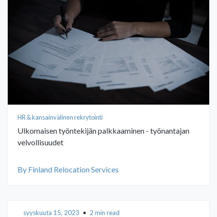
HR & kansainvälinen rekrytointi
Ulkomaisen työntekijän palkkaaminen - työnantajan
velvollisuudet
By Finland Relocation Services
syyskuuta 15, 2023
•
2 min read