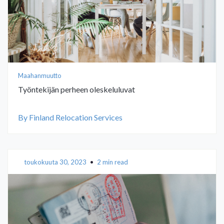
Maahanmuutto
Työntekijän perheen oleskeluluvat
By Finland Relocation Services
toukokuuta 30, 2023
•
2 min read