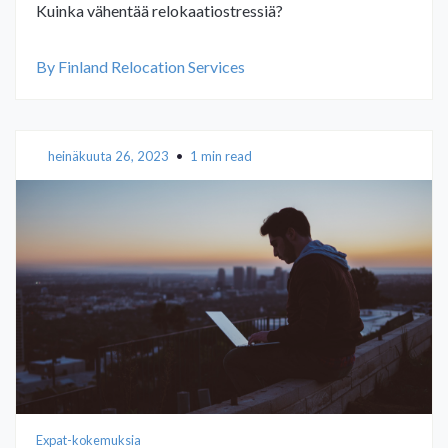
Kuinka vähentää relokaatiostressiä?
By Finland Relocation Services
heinäkuuta 26, 2023
•
1 min read
Expat-kokemuksia