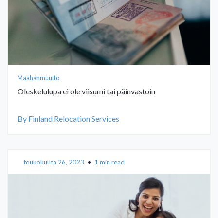
Maahanmuutto
Oleskelulupa ei ole viisumi tai päinvastoin
By Finland Relocation Services
toukokuuta 26, 2023
•
1 min read