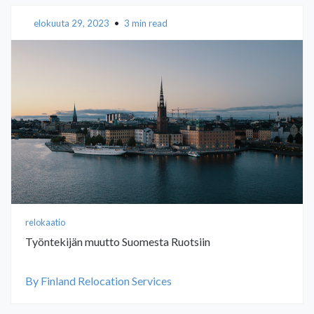
elokuuta 29, 2023
•
3 min read
relokaatio
Työntekijän muutto Suomesta Ruotsiin
By Finland Relocation Services